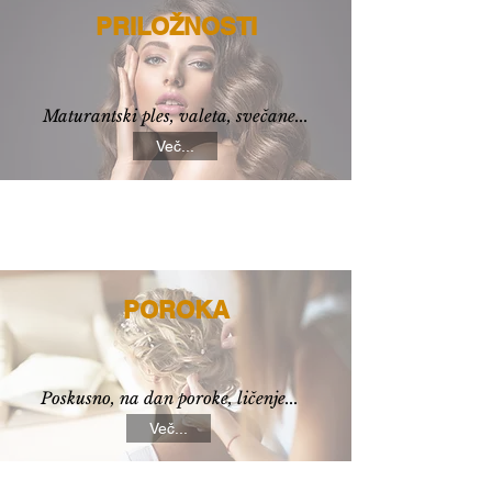
PRILOŽNOSTI
Maturantski ples, valeta, svečane...
Več...
POROKA
Poskusno, na dan poroke, ličenje...
Več...