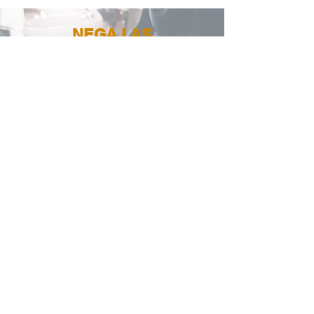
NEGA LAS
Globinske nege las, obloge, maske...
Več...
DODATKI
Barvanje obrvi, barvanje trepalnic
Več...