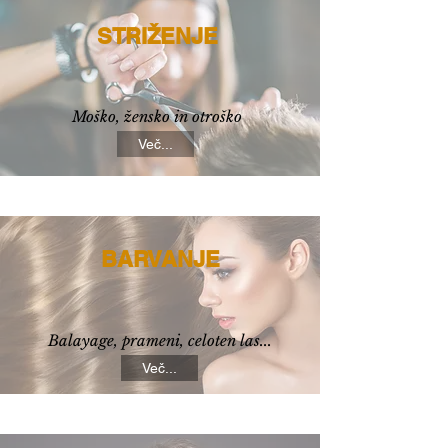
STRIŽENJE
Moško, žensko in otroško
Več...
BARVANJE
Balayage, prameni, celoten las...
Več...